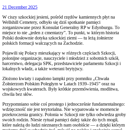
21
21 December 2025
December
W
ciszy szkockiej jesieni, pośród rzędów kamiennych płyt na
2025
Wellshill Cemetery, odbyło się dziś spotkanie pamięci
zorganizowane przez Konsulat Generalny RP w Edynburgu. To
miejsce to nie „jeden z cmentarzy”. To punkt, w którym historia
Polski dosłownie dotyka szkockiej ziemi — tu leżą żołnierze
polskich formacji walczących na Zachodzie.
Pojawili się Polacy mieszkający w różnych częściach Szkocji,
polonijne organizacje, nauczyciele i młodzież z sobotnich szkół,
harcerstwo, delegacja SPK, przedstawiciele parlamentu Szkocji i
lokalnych władz, a także weterani brytyjscy.
Złożono kwiaty i zapalono lampki przy pomniku „Chwała
Żołnierzom Polskim Poległym w Latach 1939–1945” oraz na
wojskowych kwaterach. Były krótkie przemówienia, modlitwa,
chwila bez słów.
Przypomniano sobie coś prostego i jednocześnie fundamentalnego:
wdzięczność nie jest terytorialna. Nie wyparowała w momencie
przekroczenia granicy. Polonia w Szkocji nie tylko odwiedza groby
swoich rodzin. Niesie rytuał pamięci dalej: także do tych mogił,
które należą do ludzi nieznanych nam osobiście — a dzięki którym