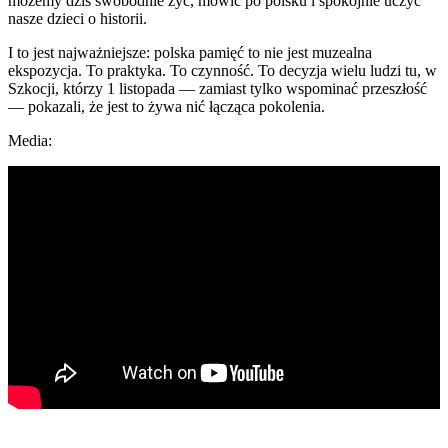
możemy dziś swobodnie żyć, mówić po polsku i spokojnie uczyć
nasze dzieci o historii.
I to jest najważniejsze: polska pamięć to nie jest muzealna
ekspozycja. To praktyka. To czynność. To decyzja wielu ludzi tu, w
Szkocji, którzy 1 listopada — zamiast tylko wspominać przeszłość
— pokazali, że jest to żywa nić łącząca pokolenia.
Media: