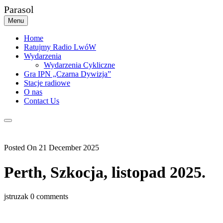
Skip
Parasol
to
Menu
content
Home
Ratujmy Radio LwóW
Wydarzenia
Wydarzenia Cykliczne
Gra IPN „Czarna Dywizja”
Stacje radiowe
O nas
Contact Us
Posted On 21 December 2025
Perth, Szkocja, listopad 2025.
jstruzak
0 comments