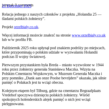
jstruzak
0 comments
21
21 December 2025
December
Relacja jednego z naszych członków z projektu „Holandia 25 —
2025
śladami polskich żołnierzy”.
Projekt
orzelbialy.co.uk
.
Więcej informacji możecie znalezć na stronie
www.orzelbialy.co.uk
lub w/w profilu FB.
Październik 2025 roku upłynął pod znakiem podróży po miejscach,
które przypominają o polskim udziale w wyzwalaniu Holandii
podczas II wojny światowej.
Pierwszym przystankiem była Breda – miasto wyzwolone w 1944
roku przez żołnierzy generała Stanisława Maczka. Wizyta na
Polskim Cmentarzu Wojskowym, w Muzeum Generała Maczka i
przy pomniku „Dank aan onze Poolse bevrijders” ukazała, jak silnie
pamięć o Polakach jest tu wciąż obecna.
Kolejnym etapem był Tilburg, gdzie na cmentarzu Begraafplaats
Vredehof spoczywa dziesięciu polskich żołnierzy. Wśród
spokojnych holenderskich alejek pamięć o nich jest wciąż
pielęgnowana.