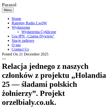
Skip
Parasol
to
Menu
content
Home
Ratujmy Radio LwóW
Wydarzenia
Wydarzenia Cykliczne
Gra IPN „Czarna Dywizja”
Stacje radiowe
O nas
Contact Us
Posted On 21 December 2025
Relacja jednego z naszych
członków z projektu „Holandia
25 — śladami polskich
żołnierzy”. Projekt
orzelbialy.co.uk.