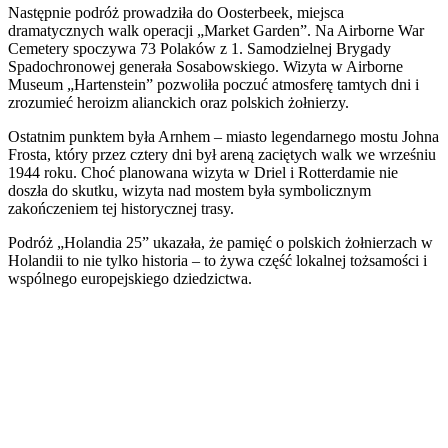
Następnie podróż prowadziła do Oosterbeek, miejsca
dramatycznych walk operacji „Market Garden”. Na Airborne War
Cemetery spoczywa 73 Polaków z 1. Samodzielnej Brygady
Spadochronowej generała Sosabowskiego. Wizyta w Airborne
Museum „Hartenstein” pozwoliła poczuć atmosferę tamtych dni i
zrozumieć heroizm alianckich oraz polskich żołnierzy.
Ostatnim punktem była Arnhem – miasto legendarnego mostu Johna
Frosta, który przez cztery dni był areną zaciętych walk we wrześniu
1944 roku. Choć planowana wizyta w Driel i Rotterdamie nie
doszła do skutku, wizyta nad mostem była symbolicznym
zakończeniem tej historycznej trasy.
Podróż „Holandia 25” ukazała, że pamięć o polskich żołnierzach w
Holandii to nie tylko historia – to żywa część lokalnej tożsamości i
wspólnego europejskiego dziedzictwa.