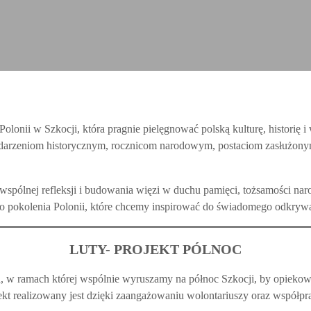
olonii w Szkocji, która pragnie pielęgnować polską kulturę, historię i
rzeniom historycznym, rocznicom narodowym, postaciom zasłużonym 
spólnej refleksji i budowania więzi w duchu pamięci, tożsamości naro
go pokolenia Polonii, które chcemy inspirować do świadomego odkrywa
LUTY- PROJEKT PÓLNOC
ka, w ramach której wspólnie wyruszamy na północ Szkocji, by opiekow
kt realizowany jest dzięki zaangażowaniu wolontariuszy oraz współpra