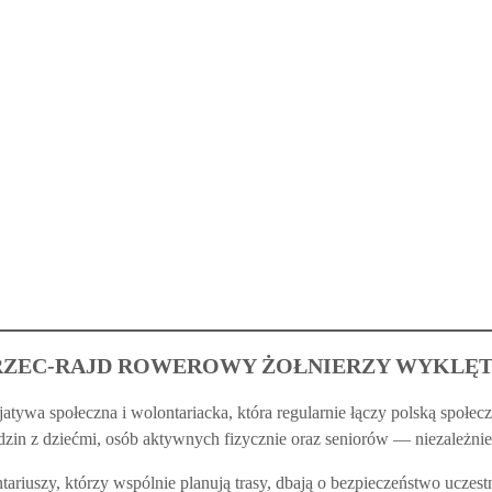
ZEC-RAJD ROWEROWY ŻOŁNIERZY WYKLĘ
atywa społeczna i wolontariacka, która regularnie łączy polską społ
rodzin z dziećmi, osób aktywnych fizycznie oraz seniorów — niezależ
riuszy, którzy wspólnie planują trasy, dbają o bezpieczeństwo uczestn