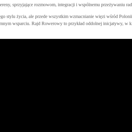
ereny, sprzyjające rozmowom, integracji i wspólnemu przeżywaniu rado
go stylu życia, ale przede wszystkim wzmacnianie więzi wśród Polonii
nym wsparciu. Rajd Rowerowy to przykład oddolnej inicjatywy, w któr