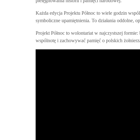
pielęgnowania historii i pamięci narodowej.
Każda edycja Projektu Północ to wiele godzin wspó
symboliczne upamiętnienia. To działania oddolne, opa
Projekt Północ to wolontariat w najczystszej formie
wspólnotę i zachowywać pamięć o polskich żołnierza