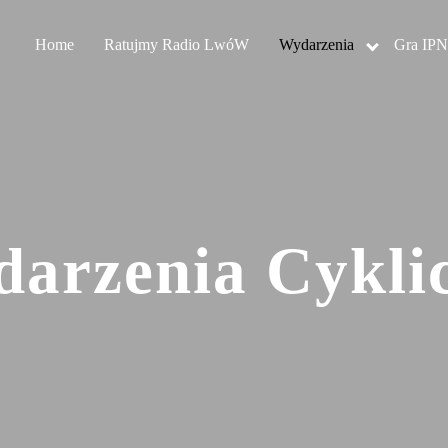
Home
Ratujmy Radio LwóW
Wydarzenia
Gra IPN
arzenia Cykli