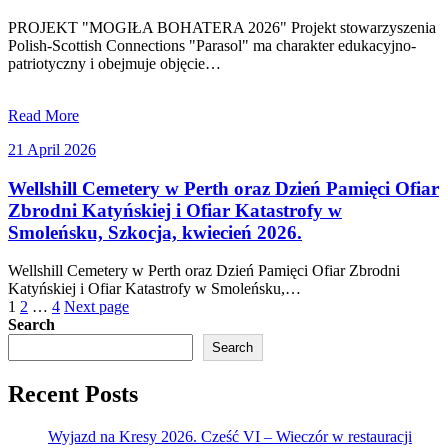
PROJEKT "MOGIŁA BOHATERA 2026" Projekt stowarzyszenia
Polish-Scottish Connections "Parasol" ma charakter edukacyjno-
patriotyczny i obejmuje objęcie…
Read More
21
21 April 2026
April
2026
Wellshill Cemetery w Perth oraz Dzień Pamięci Ofiar
Zbrodni Katyńskiej i Ofiar Katastrofy w
Smoleńsku, Szkocja, kwiecień 2026.
Wellshill Cemetery w Perth oraz Dzień Pamięci Ofiar Zbrodni
Katyńskiej i Ofiar Katastrofy w Smoleńsku,…
Posts
1
2
…
4
Next page
Search
pagination
Search
Recent Posts
Wyjazd na Kresy 2026. Cześć VI – Wieczór w restauracji