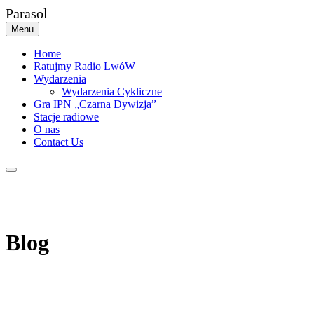
Skip
Parasol
to
Menu
content
Home
Ratujmy Radio LwóW
Wydarzenia
Wydarzenia Cykliczne
Gra IPN „Czarna Dywizja”
Stacje radiowe
O nas
Contact Us
Blog