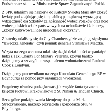
Podsekretarz stanu w Ministerstwie Spraw Zagranicznych Polski.
Z SPK udaliśmy się najpierw do Katedry Świętej Marii aby złożyć
kwiaty pod znajdującą się tam, tablicą pamiątkową wyrażającą
wdzięczność dla Szkotów za gościnność wobec Polaków oraz hołd
wobec polskich władz państwowych na uchodźstwie i żołnierzy,
„którzy kultywowali ideę niepodległej ojczyzny”.
Z katedry udaliśmy się do City Chambers gdzie znajduję się słynna
“ławeczka generała”, czyli pomnik generała Stanisława Maczka.
Wizyta naszego weterana udała się dzięki działalności wspaniałych
ludzi z Taxi Charity For Military Veterans, którym bardzo
dziękujemy a szczególnie wspaniałemu wolontariuszowi Paulowi
Cook z Londynu.
Dziękujemy pracownikom naszego Konsulatu Generalnego RP w
Edynburgu za pomoc przy organizacji wydarzenia.
Pragniemy również podziękować, jak zwykle fantastycznemu
księdzu Piotrowi Krakowiakowi z St. Ninian & Triduan Church.
Szczególne podziękowania kierujemy do pana Marka
Straczynskiego, naszego przyjaciela i gospodarza SPK w
Edynburgu.