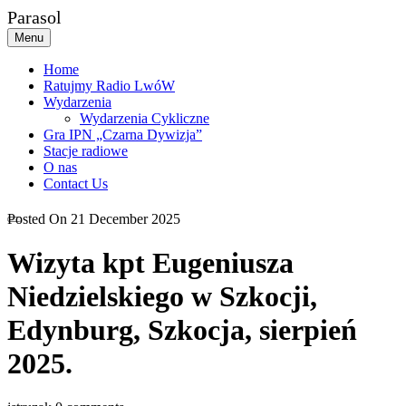
Skip
Parasol
to
Menu
content
Home
Ratujmy Radio LwóW
Wydarzenia
Wydarzenia Cykliczne
Gra IPN „Czarna Dywizja”
Stacje radiowe
O nas
Contact Us
Posted On 21 December 2025
Wizyta kpt Eugeniusza
Niedzielskiego w Szkocji,
Edynburg, Szkocja, sierpień
2025.