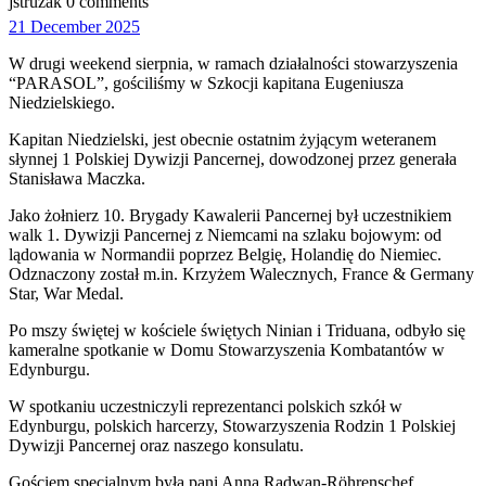
jstruzak
0 comments
21
21 December 2025
December
W
drugi weekend sierpnia, w ramach działalności stowarzyszenia
2025
“PARASOL”, gościliśmy w Szkocji kapitana Eugeniusza
Niedzielskiego.
Kapitan Niedzielski, jest obecnie ostatnim żyjącym weteranem
słynnej 1 Polskiej Dywizji Pancernej, dowodzonej przez generała
Stanisława Maczka.
Jako żołnierz 10. Brygady Kawalerii Pancernej był uczestnikiem
walk 1. Dywizji Pancernej z Niemcami na szlaku bojowym: od
lądowania w Normandii poprzez Belgię, Holandię do Niemiec.
Odznaczony został m.in. Krzyżem Walecznych, France & Germany
Star, War Medal.
Po mszy świętej w kościele świętych Ninian i Triduana, odbyło się
kameralne spotkanie w Domu Stowarzyszenia Kombatantów w
Edynburgu.
W spotkaniu uczestniczyli reprezentanci polskich szkół w
Edynburgu, polskich harcerzy, Stowarzyszenia Rodzin 1 Polskiej
Dywizji Pancernej oraz naszego konsulatu.
Gościem specjalnym była pani Anna Radwan-Röhrenschef,